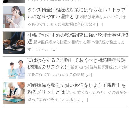
タンス預金は相続税対策にはならない！トラブ
ルになりやすい理由とは
相続は家族を大いに悩ませ
るものです。とくに相続税は高額になり […]
札幌でおすすめの税務調査に強い税理士事務所3
選
親や配偶者から財産を相続する際は相続税が発生しま
す。しかし、 […]
実は損をする？理解しておくべき相続時精算課
税制度のリスクとは
皆さんは相続時精算課税という制
度をご存じでしょうか？この制度 […]
相続準備を整えて賢い終活をしよう！税理士を
頼るメリットとは
誰かが亡くなったあと、その遺産を
巡って親族が争うことは珍しく […]