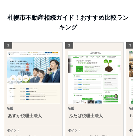
札幌市不動産相続ガイド！おすすめ比較ラン
キング
名前
名前
名前
あすか税理士法人
ふたば税理士法人
fu
ポイント
ポイント
ポイ