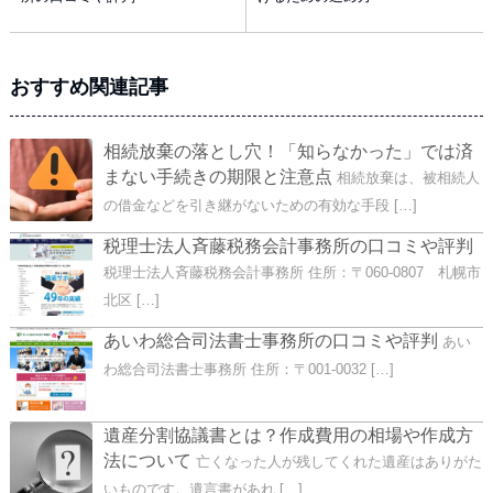
おすすめ関連記事
相続放棄の落とし穴！「知らなかった」では済
まない手続きの期限と注意点
相続放棄は、被相続人
の借金などを引き継がないための有効な手段 […]
税理士法人斉藤税務会計事務所の口コミや評判
税理士法人斉藤税務会計事務所 住所：〒060-0807 札幌市
北区 […]
あいわ総合司法書士事務所の口コミや評判
あい
わ総合司法書士事務所 住所：〒001-0032 […]
遺産分割協議書とは？作成費用の相場や作成方
法について
亡くなった人が残してくれた遺産はありがた
いものです。遺言書があれ […]