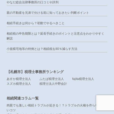
やなだ総合法律事務所の口コミや評判
親の不動産を兄弟で分ける前に知っておきたい判断ポイント
相続手続きは何から？初動でやるべきこと
相続税の申告期限とは？延長手続きのポイントと注意点をわかりやすく
解説
小規模宅地等の特例とは？相続税を80％減らす方法
【札幌市】税理士事務所ランキング
あすか税理士法人
ふたば税理士法人
fujita税理士法人
スズカ税理士法人
税理士法人中野会計
相続関連コラム一覧
肉親でも激しい相続トラブルが起きる！？トラブルの火種を作らな
いコツ