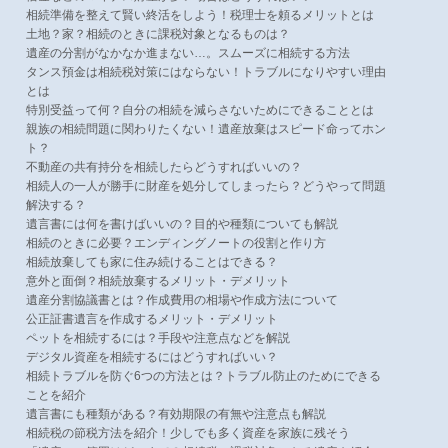
相続準備を整えて賢い終活をしよう！税理士を頼るメリットとは
土地？家？相続のときに課税対象となるものは？
遺産の分割がなかなか進まない…。スムーズに相続する方法
タンス預金は相続税対策にはならない！トラブルになりやすい理由
とは
特別受益って何？自分の相続を減らさないためにできることとは
親族の相続問題に関わりたくない！遺産放棄はスピード命ってホン
ト？
不動産の共有持分を相続したらどうすればいいの？
相続人の一人が勝手に財産を処分してしまったら？どうやって問題
解決する？
遺言書には何を書けばいいの？目的や種類についても解説
相続のときに必要？エンディングノートの役割と作り方
相続放棄しても家に住み続けることはできる？
意外と面倒？相続放棄するメリット・デメリット
遺産分割協議書とは？作成費用の相場や作成方法について
公正証書遺言を作成するメリット・デメリット
ペットを相続するには？手段や注意点などを解説
デジタル資産を相続するにはどうすればいい？
相続トラブルを防ぐ6つの方法とは？トラブル防止のためにできる
ことを紹介
遺言書にも種類がある？有効期限の有無や注意点も解説
相続税の節税方法を紹介！少しでも多く資産を家族に残そう