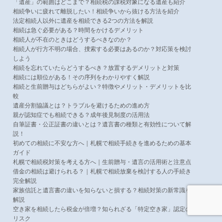
「遺産」の範囲はどこまで？相続税の課税対象になる遺産も紹介
相続争いに疲れて離脱したい！相続争いから抜ける方法を紹介
法定相続人以外に遺産を相続できる2つの方法を解説
相続は急ぐ必要がある？時間をかけるデメリット
相続人が不在のときはどうするべきなのか？
相続人が行方不明の場合、捜索する必要はあるのか？対応策を検討
しよう
相続を忘れていたらどうするべき？放置するデメリットと対策
相続には順位がある！その序列をわかりやすく解説
相続と生前贈与はどちらがよい？特徴やメリット・デメリットを比
較
遺産分割協議とは？トラブルを避けるための進め方
親が認知症でも相続できる？成年後見制度の活用法
自筆証書・公正証書の違いとは？遺言書の種類と有効性について解
説！
初めての相続に不安な方へ｜札幌で相続手続きを進めるための基本
ガイド
札幌で相続税対策を考える方へ｜生前贈与・遺言の活用術と注意点
借金の相続は避けられる？｜札幌で相続放棄を検討する人の手続き
完全解説
家族信託と遺言書の違いを知らないと損する？相続対策の新常識を
解説
空き家を相続したら税金が倍増？知られざる「特定空き家」認定の
リスク