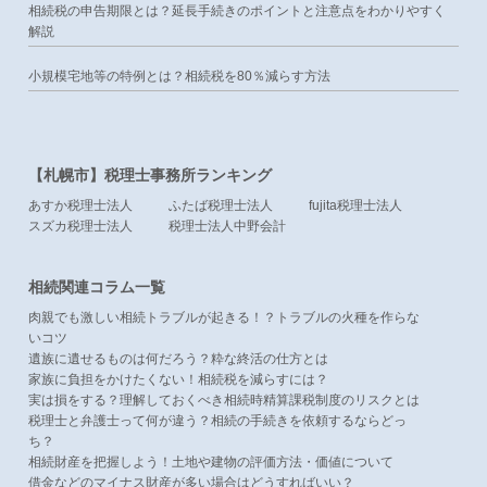
相続税の申告期限とは？延長手続きのポイントと注意点をわかりやすく
解説
小規模宅地等の特例とは？相続税を80％減らす方法
【札幌市】税理士事務所ランキング
あすか税理士法人
ふたば税理士法人
fujita税理士法人
スズカ税理士法人
税理士法人中野会計
相続関連コラム一覧
肉親でも激しい相続トラブルが起きる！？トラブルの火種を作らな
いコツ
遺族に遺せるものは何だろう？粋な終活の仕方とは
家族に負担をかけたくない！相続税を減らすには？
実は損をする？理解しておくべき相続時精算課税制度のリスクとは
税理士と弁護士って何が違う？相続の手続きを依頼するならどっ
ち？
相続財産を把握しよう！土地や建物の評価方法・価値について
借金などのマイナス財産が多い場合はどうすればいい？