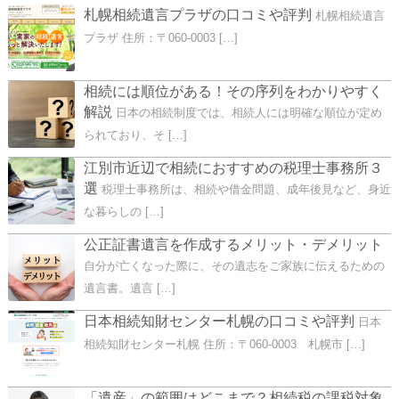
札幌相続遺言プラザの口コミや評判
札幌相続遺言
プラザ 住所：〒060-0003 […]
相続には順位がある！その序列をわかりやすく
解説
日本の相続制度では、相続人には明確な順位が定め
られており、そ […]
江別市近辺で相続におすすめの税理士事務所３
選
税理士事務所は、相続や借金問題、成年後見など、身近
な暮らしの […]
公正証書遺言を作成するメリット・デメリット
自分が亡くなった際に、その遺志をご家族に伝えるための
遺言書。遺言 […]
日本相続知財センター札幌の口コミや評判
日本
相続知財センター札幌 住所：〒060-0003 札幌市 […]
「遺産」の範囲はどこまで？相続税の課税対象