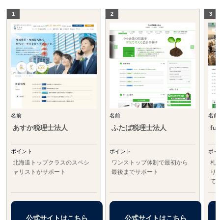
名前
名前
名前
あすか税理士法人
ふたば税理士法人
fu
ポイント
ポイント
ポイ
北海道トップクラスのスペシ
ワンストップ体制で最初から
札
ャリストがサポート
最後までサポート
り
て
公式サイトはこちら
公式サイトはこちら