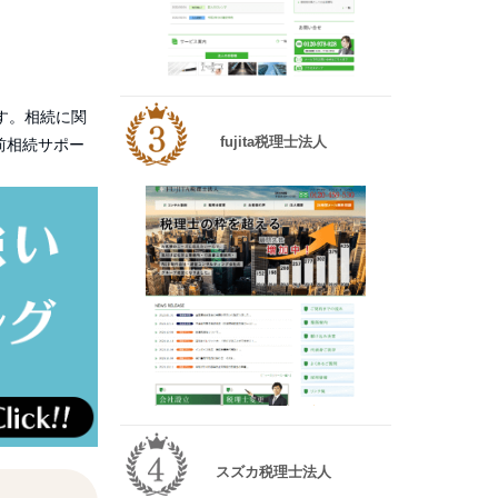
す。相続に関
fujita税理士法人
前相続サポー
スズカ税理士法人