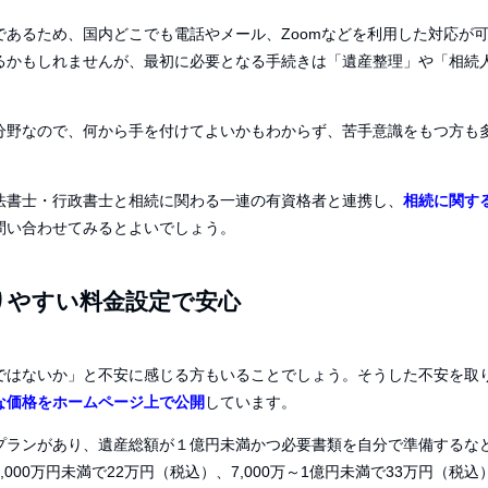
であるため、国内どこでも電話やメール、
Zoom
などを利用した対応が
るかもしれませんが、最初に必要となる手続きは「遺産整理」や「相続
分野なので、何から手を付けてよいかもわからず、苦手意識をもつ方も
法書士・行政書士と相続に関わる一連の有資格者と連携し、
相続に関す
問い合わせてみるとよいでしょう。
りやすい料金設定で安心
ではないか」と不安に感じる方もいることでしょう。そうした不安を取
な価格をホームページ上で公開
しています。
プランがあり、遺産総額が１億円未満かつ必要書類を自分で準備するな
,000
万円未満で
22
万円（税込）、
7,000
万～
1
億円未満で
33
万円（税込