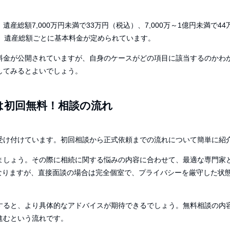
、遺産総額
7,000
万円未満で
33
万円（税込）、
7,000
万～
1
億円未満で
44
、遺産総額ごとに基本料金が定められています。
料金が公開されていますが、自身のケースがどの項目に該当するのかわ
してみるとよいでしょう。
は初回無料！相談の流れ
受け付けています。初回相談から正式依頼までの流れについて簡単に紹
ましょう。その際に相続に関する悩みの内容に合わせて、最適な専門家
なりますが、直接面談の場合は完全個室で、プライバシーを厳守した状
すると、より具体的なアドバイスが期待できるでしょう。無料相談の内
進むという流れです。