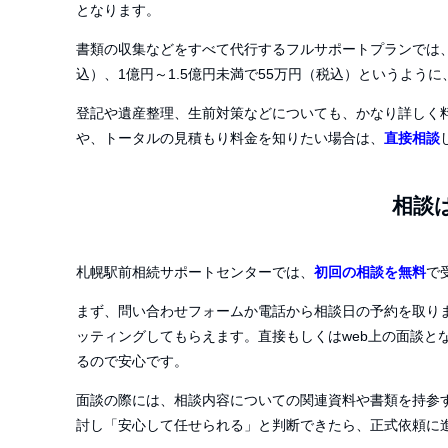
となります。
書類の収集などをすべて代行するフルサポートプランでは
込）、
1
億円～
1.5
億円未満で
55
万円（税込）というように
登記や遺産整理、生前対策などについても、かなり詳しく
や、トータルの見積もり料金を知りたい場合は、
直接相談
相談
札幌駅前相続サポートセンターでは、
初回の相談を無料
で
まず、問い合わせフォームか電話から相談日の予約を取り
ッティングしてもらえます。直接もしくは
web
上の面談と
るので安心です。
面談の際には、相談内容についての関連資料や書類を持参
討し「安心して任せられる」と判断できたら、正式依頼に