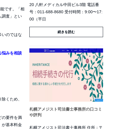
20 八軒メディカル中田ビル3階 電話番
可能です。「相
号：011-688-8680 受付時間：9:00〜17:
人調査」とい
00（平日
続きを読む
多いのではな
る悩みを相談
り除くため、
札幌アメジスト司法書士事務所の口コミ
や評判
どの要件を満
）が基本料金
札幌アメジスト司法書士事務所 住所：〒