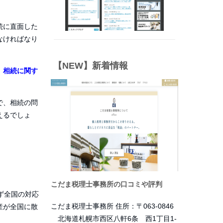
続に直面した
なければなり
【NEW】新着情報
、
相続に関す
で、相続の問
えるでしょ
こだま税理士事務所の口コミや評判
ず全国の対応
こだま税理士事務所 住所：〒063-0846
産が全国に散
北海道札幌市西区八軒6条 西1丁目1-