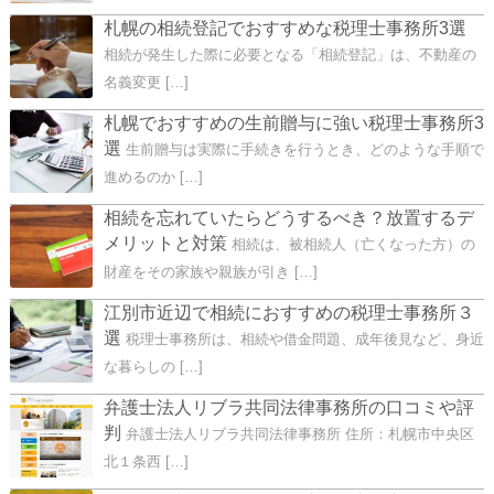
札幌の相続登記でおすすめな税理士事務所3選
相続が発生した際に必要となる「相続登記」は、不動産の
名義変更 […]
札幌でおすすめの生前贈与に強い税理士事務所3
選
生前贈与は実際に手続きを行うとき、どのような手順で
進めるのか […]
相続を忘れていたらどうするべき？放置するデ
メリットと対策
相続は、被相続人（亡くなった方）の
財産をその家族や親族が引き […]
江別市近辺で相続におすすめの税理士事務所３
選
税理士事務所は、相続や借金問題、成年後見など、身近
な暮らしの […]
弁護士法人リブラ共同法律事務所の口コミや評
判
弁護士法人リブラ共同法律事務所 住所：札幌市中央区
北１条西 […]