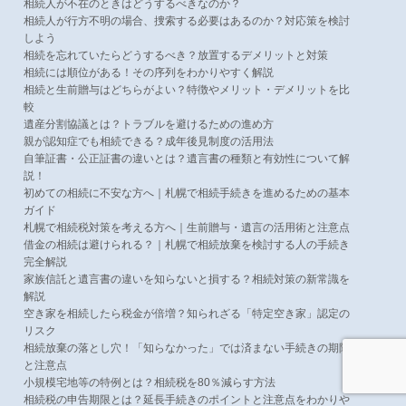
相続人が不在のときはどうするべきなのか？
相続人が行方不明の場合、捜索する必要はあるのか？対応策を検討
しよう
相続を忘れていたらどうするべき？放置するデメリットと対策
相続には順位がある！その序列をわかりやすく解説
相続と生前贈与はどちらがよい？特徴やメリット・デメリットを比
較
遺産分割協議とは？トラブルを避けるための進め方
親が認知症でも相続できる？成年後見制度の活用法
自筆証書・公正証書の違いとは？遺言書の種類と有効性について解
説！
初めての相続に不安な方へ｜札幌で相続手続きを進めるための基本
ガイド
札幌で相続税対策を考える方へ｜生前贈与・遺言の活用術と注意点
借金の相続は避けられる？｜札幌で相続放棄を検討する人の手続き
完全解説
家族信託と遺言書の違いを知らないと損する？相続対策の新常識を
解説
空き家を相続したら税金が倍増？知られざる「特定空き家」認定の
リスク
相続放棄の落とし穴！「知らなかった」では済まない手続きの期限
と注意点
小規模宅地等の特例とは？相続税を80％減らす方法
相続税の申告期限とは？延長手続きのポイントと注意点をわかりや