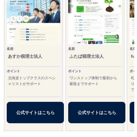
名前
名前
名前
あすか税理士法人
ふたば税理士法人
fu
ポイント
ポイント
ポイ
北海道トップクラスのスペシ
ワンストップ体制で最初から
札
ャリストがサポート
最後までサポート
り
て
公式サイトはこちら
公式サイトはこちら