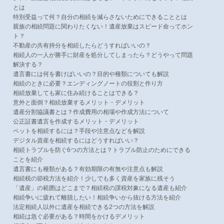
とは
特別受益って何？自分の相続を減らさないためにできることとは
親族の相続問題に関わりたくない！遺産放棄はスピード命ってホン
ト？
不動産の共有持分を相続したらどうすればいいの？
相続人の一人が勝手に財産を処分してしまったら？どうやって問題
解決する？
遺言書には何を書けばいいの？目的や種類についても解説
相続のときに必要？エンディングノートの役割と作り方
相続放棄しても家に住み続けることはできる？
意外と面倒？相続放棄するメリット・デメリット
遺産分割協議書とは？作成費用の相場や作成方法について
公正証書遺言を作成するメリット・デメリット
ペットを相続するには？手段や注意点などを解説
デジタル資産を相続するにはどうすればいい？
相続トラブルを防ぐ6つの方法とは？トラブル防止のためにできる
ことを紹介
遺言書にも種類がある？有効期限の有無や注意点も解説
相続税の節税方法を紹介！少しでも多く資産を家族に残そう
「遺産」の範囲はどこまで？相続税の課税対象になる遺産も紹介
相続争いに疲れて離脱したい！相続争いから抜ける方法を紹介
法定相続人以外に遺産を相続できる2つの方法を解説
相続は急ぐ必要がある？時間をかけるデメリット